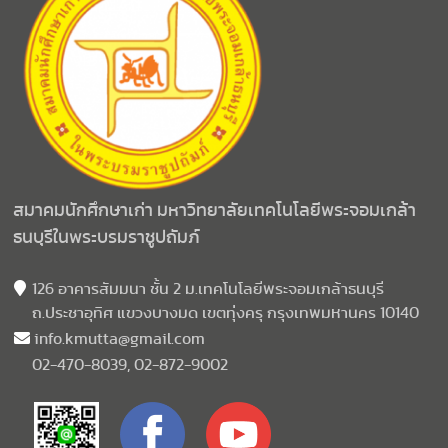
สมาคมนักศึกษาเก่า มหาวิทยาลัยเทคโนโลยีพระจอมเกล้า
ธนบุรีในพระบรมราชูปถัมภ์
126 อาคารสัมมนา ชั้น 2 ม.เทคโนโลยีพระจอมเกล้าธนบุรี
ถ.ประชาอุทิศ แขวงบางมด เขตทุ่งครุ กรุงเทพมหานคร 10140
info.kmutta@gmail.com
02-470-8039, 02-872-9002