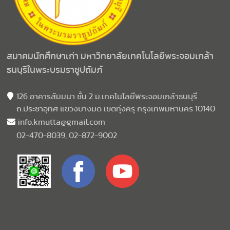
สมาคมนักศึกษาเก่า มหาวิทยาลัยเทคโนโลยีพระจอมเกล้า
ธนบุรีในพระบรมราชูปถัมภ์
126 อาคารสัมมนา ชั้น 2 ม.เทคโนโลยีพระจอมเกล้าธนบุรี
ถ.ประชาอุทิศ แขวงบางมด เขตทุ่งครุ กรุงเทพมหานคร 10140
info.kmutta@gmail.com
02-470-8039, 02-872-9002