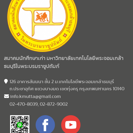
สมาคมนักศึกษาเก่า มหาวิทยาลัยเทคโนโลยีพระจอมเกล้า
ธนบุรีในพระบรมราชูปถัมภ์
126 อาคารสัมมนา ชั้น 2 ม.เทคโนโลยีพระจอมเกล้าธนบุรี
ถ.ประชาอุทิศ แขวงบางมด เขตทุ่งครุ กรุงเทพมหานคร 10140
info.kmutta@gmail.com
02-470-8039, 02-872-9002