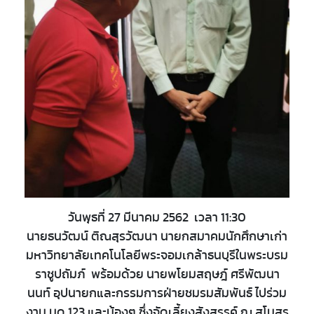
วันพุธที่ 27 มีนาคม 2562 เวลา 11:30
นายธนวัฒน์ ติณสุรวัฒนา นายกสมาคมนักศึกษาเก่า
มหาวิทยาลัยเทคโนโลยีพระจอมเกล้าธนบุรีในพระบรม
ราชูปถัมภ์ พร้อมด้วย นายพโยมสฤษฎ์ ศรีพัฒนา
นนท์ อุปนายกและกรรมการฝ่ายชมรมสัมพันธ์ ไปร่วม
งาน มด 123 และน้องๆ ซึ่งจัดเลี้ยงสังสรรค์ ณ สโมสร