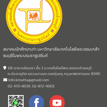
สมาคมนักศึกษาเก่า มหาวิทยาลัยเทคโนโลยีพระจอมเกล้า
ธนบุรีในพระบรมราชูปถัมภ์
126 อาคารสัมมนา ชั้น 2 ม.เทคโนโลยีพระจอมเกล้าธนบุรี
ถ.ประชาอุทิศ แขวงบางมด เขตทุ่งครุ กรุงเทพมหานคร 10140
info.kmutta@gmail.com
02-470-8039, 02-872-9002