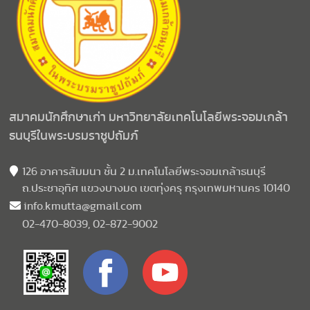
สมาคมนักศึกษาเก่า มหาวิทยาลัยเทคโนโลยีพระจอมเกล้า
ธนบุรีในพระบรมราชูปถัมภ์
126 อาคารสัมมนา ชั้น 2 ม.เทคโนโลยีพระจอมเกล้าธนบุรี
ถ.ประชาอุทิศ แขวงบางมด เขตทุ่งครุ กรุงเทพมหานคร 10140
info.kmutta@gmail.com
02-470-8039, 02-872-9002