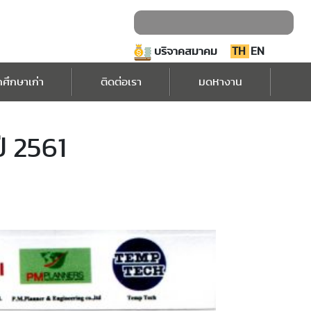
บริจาคสมาคม
TH
EN
กศึกษาเก่า
ติดต่อเรา
มดหางาน
 2561