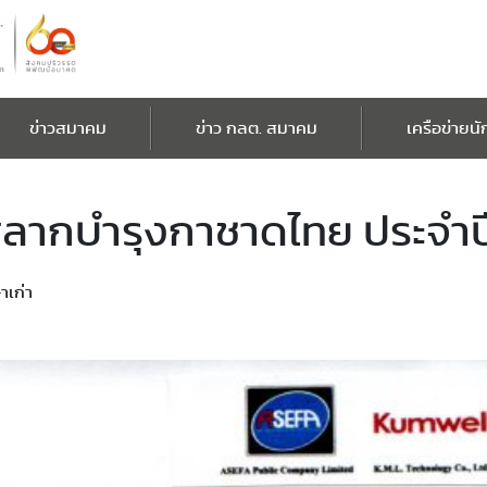
ข่าวสมาคม
ข่าว กลต. สมาคม
เครือข่ายนั
ากบำรุงกาชาดไทย ประจำปี
าเก่า