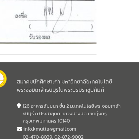
สมาคมนักศึกษาเก่า มหาวิทยาลัยเทคโนโลยี
พระจอมเกล้าธนบุรีในพระบรมราชูปถัมภ์
126 อาคารสัมมนา ชั้น 2 ม.เทคโนโลยีพระจอมเกล้า
ธนบุรี ถ.ประชาอุทิศ แขวงบางมด เขตทุ่งครุ
กรุงเทพมหานคร 10140
info.kmutta@gmail.com
02-470-8039, 02-872-9002