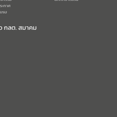
ระกาศ
บรม
าว กลต. สมาคม