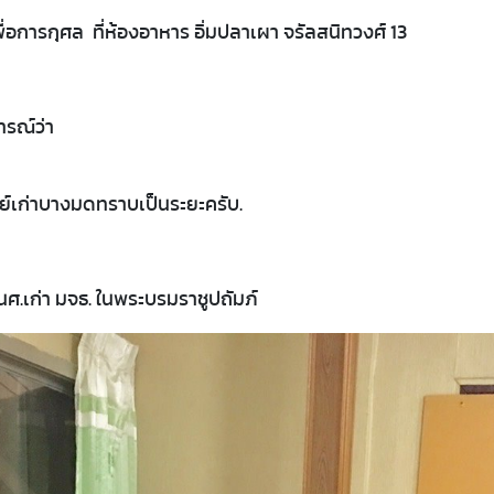
พื่อการกุศล ที่ห้องอาหาร อิ่มปลาเผา จรัลสนิทวงศ์ 13
รณ์ว่า
ิษย์เก่าบางมดทราบเป็นระยะครับ.
เก่า มจธ. ในพระบรมราชูปถัมภ์