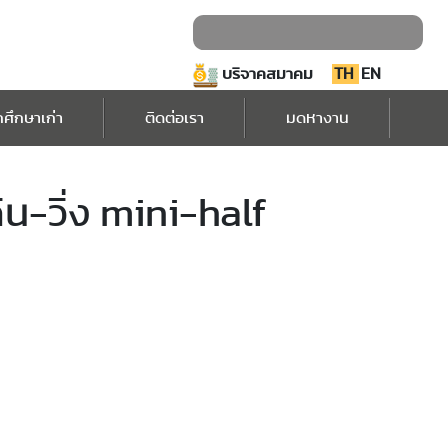
บริจาคสมาคม
TH
EN
กศึกษาเก่า
ติดต่อเรา
มดหางาน
น-วิ่ง mini-half