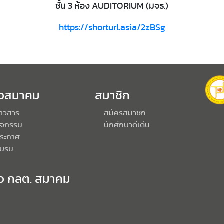
ชั้น 3 ห้อง AUDITORIUM (มจธ.)
https://shorturl.asia/2zBSg
าวสมาคม
สมาชิก
่าวสาร
สมัครสมาชิก
ิจกรรม
นักศึกษาดีเด่น
ระกาศ
บรม
าว กลต. สมาคม