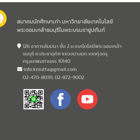
สมาคมนักศึกษาเก่า มหาวิทยาลัยเทคโนโลยี
พระจอมเกล้าธนบุรีในพระบรมราชูปถัมภ์
126 อาคารสัมมนา ชั้น 2 ม.เทคโนโลยีพระจอมเกล้า
ธนบุรี ถ.ประชาอุทิศ แขวงบางมด เขตทุ่งครุ
กรุงเทพมหานคร 10140
info.kmutta@gmail.com
02-470-8039, 02-872-9002