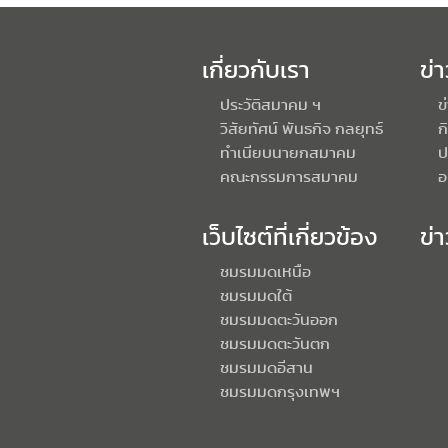
เกี่ยวกับเรา
ข่
ประวัติสมาคม ฯ
ข
วิสัยทัศน์ พันธกิจ กลยุทธ์
ก
ทำเนียบนายกสมาคม
ป
คณะกรรมการสมาคม
อ
เว็บไซต์ที่เกี่ยวข้อง
ข่
ชมรมมดเหนือ
ชมรมมดใต้
ชมรมมดตะวันออก
ชมรมมดตะวันตก
ชมรมมดอีสาน
ชมรมมดกรุงเทพฯ