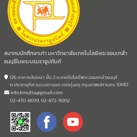
สมาคมนักศึกษาเก่า มหาวิทยาลัยเทคโนโลยีพระจอมเกล้า
ธนบุรีในพระบรมราชูปถัมภ์
126 อาคารสัมมนา ชั้น 2 ม.เทคโนโลยีพระจอมเกล้าธนบุรี
ถ.ประชาอุทิศ แขวงบางมด เขตทุ่งครุ กรุงเทพมหานคร 10140
info.kmutta@gmail.com
02-470-8039, 02-872-9002