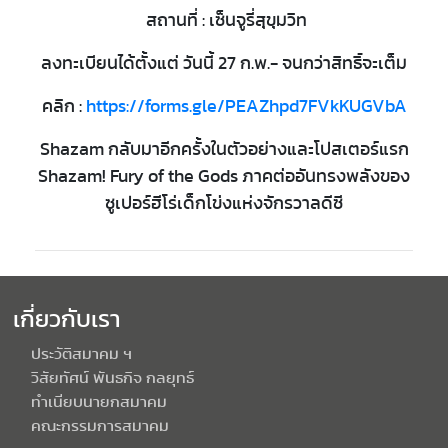
สถานที่ : เซ็นจูรี่สุขุมวิท
ลงทะเบียนได้ตั้งแต่ วันนี้ 27 ก.พ.- จนกว่าสิทธิ์จะเต็ม
คลิก :
https://forms.gle/PEAZhpd7FVkKUGVbA
Shazam กลับมาอีกครั้งในตัวอย่างและโปสเตอร์แรก
Shazam! Fury of the Gods ภาคต่ออันทรงพลังของ
ซูเปอร์ฮีโร่เด็กโข่งแห่งจักรวาลดีซี
เกี่ยวกับเรา
ประวัติสมาคม ฯ
วิสัยทัศน์ พันธกิจ กลยุทธ์
ทำเนียบนายกสมาคม
คณะกรรมการสมาคม