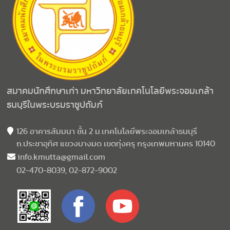
สมาคมนักศึกษาเก่า มหาวิทยาลัยเทคโนโลยีพระจอมเกล้า
ธนบุรีในพระบรมราชูปถัมภ์
126 อาคารสัมมนา ชั้น 2 ม.เทคโนโลยีพระจอมเกล้าธนบุรี
ถ.ประชาอุทิศ แขวงบางมด เขตทุ่งครุ กรุงเทพมหานคร 10140
info.kmutta@gmail.com
02-470-8039, 02-872-9002