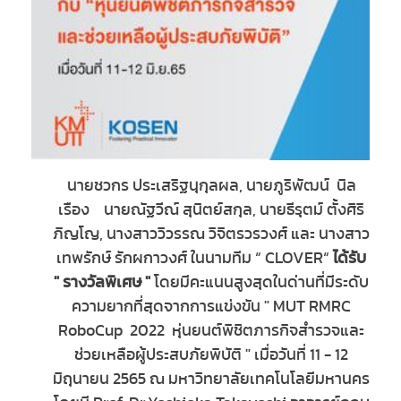
นายชวกร ประเสริฐนุกุลผล, นายภูริพัฒน์ นิล
เรือง นายณัฐวีณ์ สุนิตย์สกุล, นายธีรุตม์ ตั้งศิริ
ภิญโญ, นางสาววิวรรณ วิจิตรวรวงศ์ และ นางสาว
เทพรักษ์ รักผกาวงศ์ ในนามทีม “ CLOVER“
ได้รับ
" รางวัลพิเศษ "
โดยมีคะแนนสูงสุดในด่านที่มีระดับ
ความยากที่สุดจากการแข่งขัน " MUT
RMRC
RoboCup
2022 หุ่นยนต์พิชิตภารกิจสำรวจและ
ช่วยเหลือผู้ประสบภัยพิบัติ " เมื่อวันที่ 11 - 12
มิถุนายน 2565 ณ มหาวิทยาลัยเทคโนโลยีมหานคร