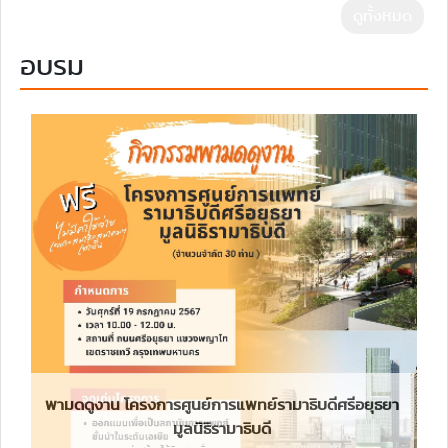
ดูทั้งหมด
อบรม
พามดดูงาน โครงการศูนย์การแพทย์รามาธิบดีศรีอยุธยา
มูลนิธิรามาธิบดี